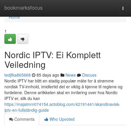
Home
bookmarksfocus
Togg
navi
Home
1
Nordic IPTV: Ei Komplett
Veiledning
tedjfka865668
85 days ago
News
Discuss
Nordic IPTV har blitt en stadig populær måte for å strømme
nordisk TV-innhold, imidlertid det er viktig å kjenne til reglene og
fordelene. Denne artikkelen skal en innføring over hva Nordic
IPTV er, slik du kan
https://majaimrn074154.actoblog.com/42191441/skandinavisk-
iptv-en-fullständig-guide
Comments
Who Upvoted