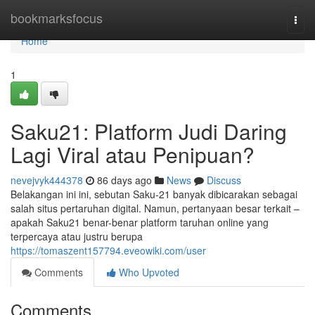
Home
bookmarksfocus
Togg
navi
Home
1
Saku21: Platform Judi Daring
Lagi Viral atau Penipuan?
nevejvyk444378
86 days ago
News
Discuss
Belakangan ini ini, sebutan Saku-21 banyak dibicarakan sebagai
salah situs pertaruhan digital. Namun, pertanyaan besar terkait –
apakah Saku21 benar-benar platform taruhan online yang
terpercaya atau justru berupa
https://tomaszent157794.eveowiki.com/user
Comments
Who Upvoted
Comments