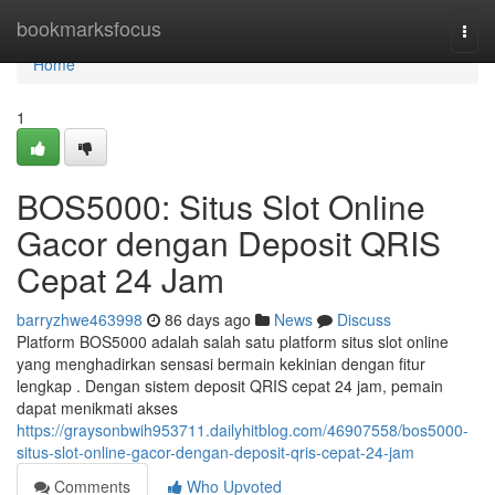
Home
bookmarksfocus
Togg
navi
Home
1
BOS5000: Situs Slot Online
Gacor dengan Deposit QRIS
Cepat 24 Jam
barryzhwe463998
86 days ago
News
Discuss
Platform BOS5000 adalah salah satu platform situs slot online
yang menghadirkan sensasi bermain kekinian dengan fitur
lengkap . Dengan sistem deposit QRIS cepat 24 jam, pemain
dapat menikmati akses
https://graysonbwih953711.dailyhitblog.com/46907558/bos5000-
situs-slot-online-gacor-dengan-deposit-qris-cepat-24-jam
Comments
Who Upvoted