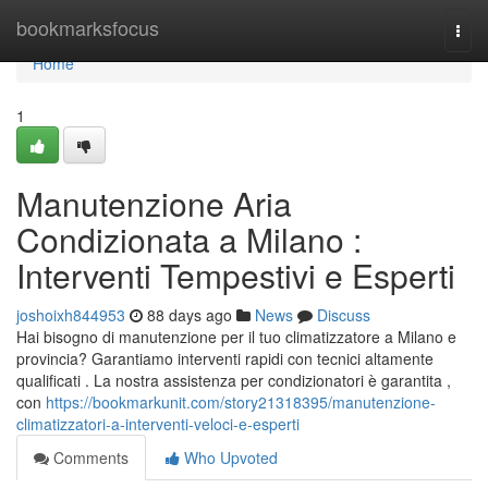
Home
bookmarksfocus
Togg
navi
Home
1
Manutenzione Aria
Condizionata a Milano :
Interventi Tempestivi e Esperti
joshoixh844953
88 days ago
News
Discuss
Hai bisogno di manutenzione per il tuo climatizzatore a Milano e
provincia? Garantiamo interventi rapidi con tecnici altamente
qualificati . La nostra assistenza per condizionatori è garantita ,
con
https://bookmarkunit.com/story21318395/manutenzione-
climatizzatori-a-interventi-veloci-e-esperti
Comments
Who Upvoted