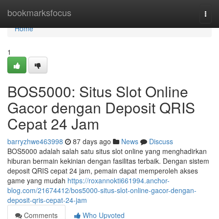
Home
bookmarksfocus
Togg
navi
Home
1
BOS5000: Situs Slot Online
Gacor dengan Deposit QRIS
Cepat 24 Jam
barryzhwe463998
87 days ago
News
Discuss
BOS5000 adalah salah satu situs slot online yang menghadirkan
hiburan bermain kekinian dengan fasilitas terbaik. Dengan sistem
deposit QRIS cepat 24 jam, pemain dapat memperoleh akses
game yang mudah
https://roxannokti661994.anchor-
blog.com/21674412/bos5000-situs-slot-online-gacor-dengan-
deposit-qris-cepat-24-jam
Comments
Who Upvoted