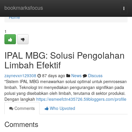
Home
bookmarksfocus
Togg
navi
Home
1
IPAL MBG: Solusi Pengolahan
Limbah Efektif
zaynevxn129308
87 days ago
News
Discuss
"Sistem IPAL MBG menawarkan solusi optimal untuk pemrosesan
limbah. Teknologi ini menyediakan pengurangan signifikan pada
polusi yang disebabkan oleh limbah, terutama di sektor produksi.
Dengan langkah
https://esmeefctn435726.59bloggers.com/profile
Comments
Who Upvoted
Comments