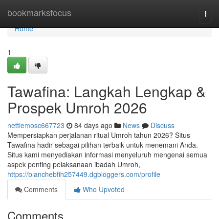
Home
bookmarksfocus
Togg
navi
Home
1
Tawafina: Langkah Lengkap &
Prospek Umroh 2026
nettiemosc667723
84 days ago
News
Discuss
Mempersiapkan perjalanan ritual Umroh tahun 2026? Situs
Tawafina hadir sebagai pilihan terbaik untuk menemani Anda.
Situs kami menyediakan informasi menyeluruh mengenai semua
aspek penting pelaksanaan ibadah Umroh,
https://blanchebfih257449.dgbloggers.com/profile
Comments
Who Upvoted
Comments