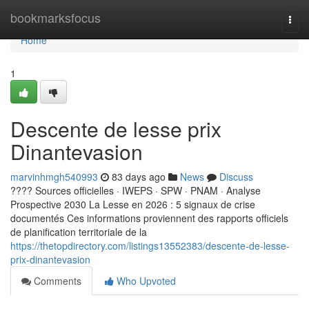
Home
bookmarksfocus
Togg
navi
Home
1
Descente de lesse prix
Dinantevasion
marvinhmgh540993
83 days ago
News
Discuss
???? Sources officielles · IWEPS · SPW · PNAM · Analyse
Prospective 2030 La Lesse en 2026 : 5 signaux de crise
documentés Ces informations proviennent des rapports officiels
de planification territoriale de la
https://thetopdirectory.com/listings13552383/descente-de-lesse-
prix-dinantevasion
Comments
Who Upvoted