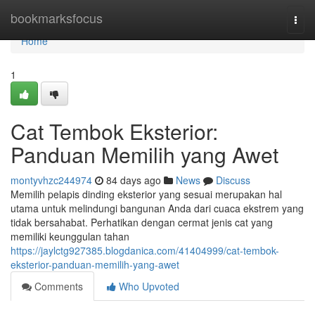
Home
bookmarksfocus
Togg
navi
Home
1
Cat Tembok Eksterior:
Panduan Memilih yang Awet
montyvhzc244974
84 days ago
News
Discuss
Memilih pelapis dinding eksterior yang sesuai merupakan hal
utama untuk melindungi bangunan Anda dari cuaca ekstrem yang
tidak bersahabat. Perhatikan dengan cermat jenis cat yang
memiliki keunggulan tahan
https://jaylctg927385.blogdanica.com/41404999/cat-tembok-
eksterior-panduan-memilih-yang-awet
Comments
Who Upvoted