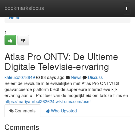
Home
bookmarksfocus
Togg
navi
Home
1
Atlas Pro ONTV: De Ultieme
Digitale Televisie-ervaring
kaleuxof078849
83 days ago
News
Discuss
Beleef de revolutie in televisiekijken met Atlas Pro ONTV! Dit
geavanceerde platform biedt de superieure interactieve kijk
ervaring aan u . Profiteer van de mogelijkheid om talloze films en
https://mariyahrbct262624.wiki-cms.com/user
Comments
Who Upvoted
Comments