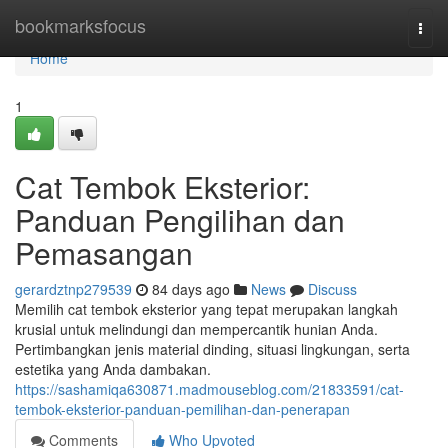
Home
bookmarksfocus
Togg
navi
Home
1
Cat Tembok Eksterior:
Panduan Pengilihan dan
Pemasangan
gerardztnp279539
84 days ago
News
Discuss
Memilih cat tembok eksterior yang tepat merupakan langkah
krusial untuk melindungi dan mempercantik hunian Anda.
Pertimbangkan jenis material dinding, situasi lingkungan, serta
estetika yang Anda dambakan.
https://sashamiqa630871.madmouseblog.com/21833591/cat-
tembok-eksterior-panduan-pemilihan-dan-penerapan
Comments
Who Upvoted