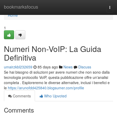
Home
bookmarksfocus
Togg
navi
Home
1
Numeri Non-VoIP: La Guida
Definitiva
umairzkbl232659
85 days ago
News
Discuss
Se hai bisogno di soluzioni per avere numeri che non sono dalla
tecnologia protocollo VoIP, questa pubblicazione offre un'analisi
completa . Esploreremo le diverse alternative, inclusi i benefici e
le
https://arunofdd425840.blogsumer.com/profile
Comments
Who Upvoted
Comments