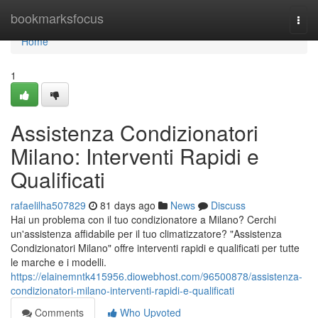
Home
bookmarksfocus
Togg
navi
Home
1
Assistenza Condizionatori
Milano: Interventi Rapidi e
Qualificati
rafaelilha507829
81 days ago
News
Discuss
Hai un problema con il tuo condizionatore a Milano? Cerchi
un'assistenza affidabile per il tuo climatizzatore? "Assistenza
Condizionatori Milano" offre interventi rapidi e qualificati per tutte
le marche e i modelli.
https://elainemntk415956.diowebhost.com/96500878/assistenza-
condizionatori-milano-interventi-rapidi-e-qualificati
Comments
Who Upvoted