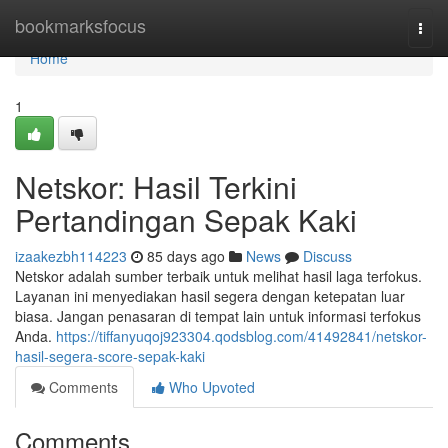
Home
bookmarksfocus
Togg
navi
Home
1
Netskor: Hasil Terkini
Pertandingan Sepak Kaki
izaakezbh114223
85 days ago
News
Discuss
Netskor adalah sumber terbaik untuk melihat hasil laga terfokus.
Layanan ini menyediakan hasil segera dengan ketepatan luar
biasa. Jangan penasaran di tempat lain untuk informasi terfokus
Anda.
https://tiffanyuqoj923304.qodsblog.com/41492841/netskor-
hasil-segera-score-sepak-kaki
Comments
Who Upvoted
Comments