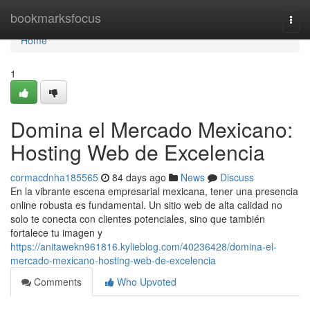
Home
bookmarksfocus
Togg
navi
Home
1
Domina el Mercado Mexicano:
Hosting Web de Excelencia
cormacdnha185565
84 days ago
News
Discuss
En la vibrante escena empresarial mexicana, tener una presencia
online robusta es fundamental. Un sitio web de alta calidad no
solo te conecta con clientes potenciales, sino que también
fortalece tu imagen y
https://anitawekn961816.kylieblog.com/40236428/domina-el-
mercado-mexicano-hosting-web-de-excelencia
Comments
Who Upvoted