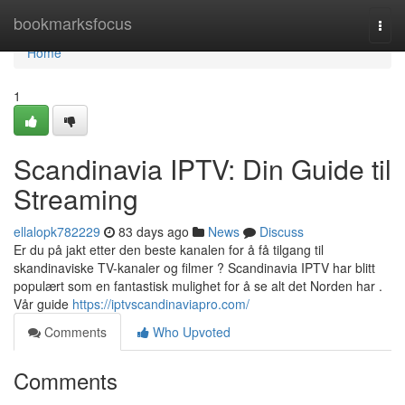
Home
bookmarksfocus
Togg
navi
Home
1
Scandinavia IPTV: Din Guide til
Streaming
ellalopk782229
83 days ago
News
Discuss
Er du på jakt etter den beste kanalen for å få tilgang til
skandinaviske TV-kanaler og filmer ? Scandinavia IPTV har blitt
populært som en fantastisk mulighet for å se alt det Norden har .
Vår guide
https://iptvscandinaviapro.com/
Comments
Who Upvoted
Comments