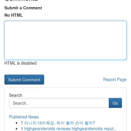
Submit a Comment
No HTML
HTML is disabled
Report Page
Search
Go
Published News
1
리니지 대리육성, 득이 될까 손이 될까?
1
highgearsteroids reviews highgearsteroids reput...