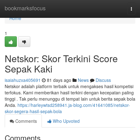
Home
bookmarksfocus
Togg
navi
Home
1
Netskor: Skor Terkini Score
Sepak Kaki
isaiahuzxa405691
81 days ago
News
Discuss
Netskor adalah platform terbaik untuk mengakses hasil kompetisi
terfokus. Kami memberikan hasil terkini dengan kecepatan paling
tinggi . Tak perlu menunggu di tempat lain untuk berita sepak bola
Anda.
https://harleywtsd258941.ja-blog.com/41641085/netskor-
skor-segera-hasil-sepak-bola
Comments
Who Upvoted
Comments