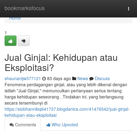
Home
bookmarksfocus
Togg
navi
Home
1
Jual Ginjal: Kehidupan atau
Eksploitasi?
shaunanijw377121
83 days ago
News
Discuss
Fenomena perdagangan ginjal, atau yang lebih dikenal dengan
istilah "Jual Ginjal," memunculkan pertanyaan serius tentang
harga kehidupan seseorang . Tindakan ini, yang berlangsung
secara tersembunyi di
https://siobhannibq641737.blogdanica.com/41476542/jual-ginjal-
kehidupan-atau-eksploitasi
Comments
Who Upvoted