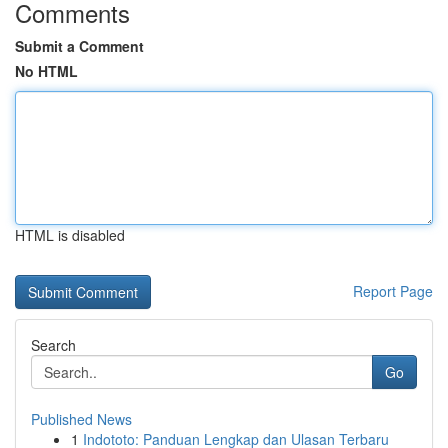
Comments
Submit a Comment
No HTML
HTML is disabled
Report Page
Search
Go
Published News
1
Indototo: Panduan Lengkap dan Ulasan Terbaru