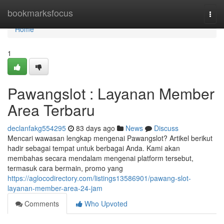
Home
bookmarksfocus
Togg
navi
Home
1
Pawangslot : Layanan Member
Area Terbaru
declanfakg554295
83 days ago
News
Discuss
Mencari wawasan lengkap mengenai Pawangslot? Artikel berikut
hadir sebagai tempat untuk berbagai Anda. Kami akan
membahas secara mendalam mengenai platform tersebut,
termasuk cara bermain, promo yang
https://aglocodirectory.com/listings13586901/pawang-slot-
layanan-member-area-24-jam
Comments
Who Upvoted