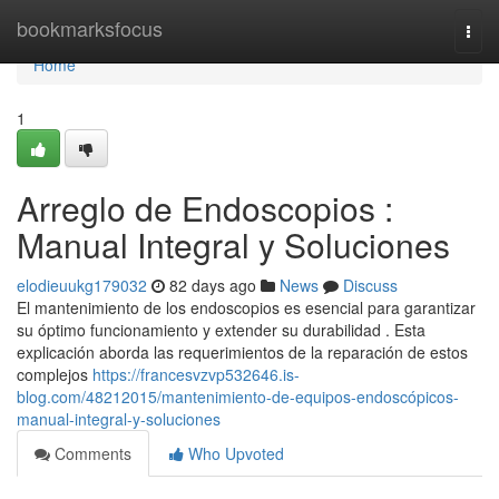
Home
bookmarksfocus
Togg
navi
Home
1
Arreglo de Endoscopios :
Manual Integral y Soluciones
elodieuukg179032
82 days ago
News
Discuss
El mantenimiento de los endoscopios es esencial para garantizar
su óptimo funcionamiento y extender su durabilidad . Esta
explicación aborda las requerimientos de la reparación de estos
complejos
https://francesvzvp532646.is-
blog.com/48212015/mantenimiento-de-equipos-endoscópicos-
manual-integral-y-soluciones
Comments
Who Upvoted