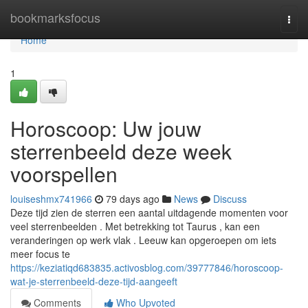
Home
bookmarksfocus
Togg
navi
Home
1
Horoscoop: Uw jouw
sterrenbeeld deze week
voorspellen
louiseshmx741966
79 days ago
News
Discuss
Deze tijd zien de sterren een aantal uitdagende momenten voor
veel sterrenbeelden . Met betrekking tot Taurus , kan een
veranderingen op werk vlak . Leeuw kan opgeroepen om iets
meer focus te
https://keziatiqd683835.activosblog.com/39777846/horoscoop-
wat-je-sterrenbeeld-deze-tijd-aangeeft
Comments
Who Upvoted