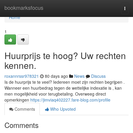
Home
bookmarksfocus
Togg
navi
Home
1
Huurprijs te hoog? Uw rechten
kennen.
roxannrssr978321
80 days ago
News
Discuss
Is de huurprijs te te veel? Iedereen moet zijn rechten begrijpen .
Wanneer een huurbedrag tegen de wettelijke indexatie is , kan
men mogelijkheid voor terugbetaling. Overweeg direct
opmerkingen
https://jimviaq402227.fare-blog.com/profile
Comments
Who Upvoted
Comments