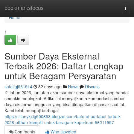
Home
bookmarksfocus
Togg
navi
Home
1
Sumber Daya Eksternal
Terbaik 2026: Daftar Lengkap
untuk Beragam Persyaratan
safatlgj961914
82 days ago
News
Discuss
Di tahun 2026, tuntutan akan sumber daya eksternal yang handal
semakin meningkat. Artikel ini menyajikan rekomendasi sumber
daya eksternal unggulan yang bisa didapatkan di pasar saat ini.
Kami telah menguji berbagai
https://tiffanykjdg500853.blogzet.com/baterai-portabel-terbaik-
2026-pilihan-komplit-untuk-beragam-keperluan-56211597
Comments
Who Upvoted