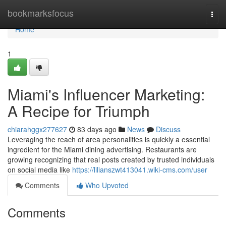
Home
bookmarksfocus
Togg
navi
Home
1
Miami's Influencer Marketing:
A Recipe for Triumph
chiarahggx277627
83 days ago
News
Discuss
Leveraging the reach of area personalities is quickly a essential
ingredient for the Miami dining advertising. Restaurants are
growing recognizing that real posts created by trusted individuals
on social media like
https://lilianszwt413041.wiki-cms.com/user
Comments
Who Upvoted
Comments