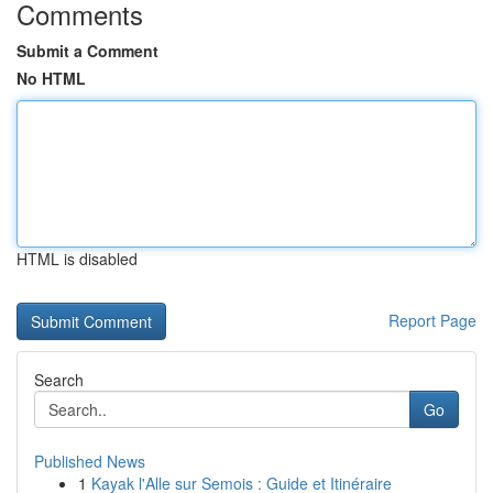
Comments
Submit a Comment
No HTML
HTML is disabled
Report Page
Search
Go
Published News
1
Kayak l'Alle sur Semois : Guide et Itinéraire