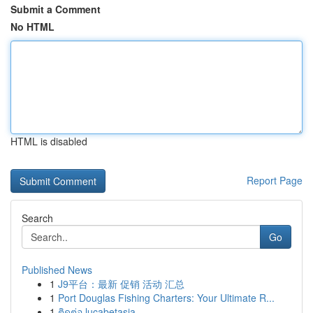
Submit a Comment
No HTML
HTML is disabled
Report Page
Search
Go
Published News
1
J9平台：最新 促销 活动 汇总
1
Port Douglas Fishing Charters: Your Ultimate R...
1
ติดต่อ lucabetasia