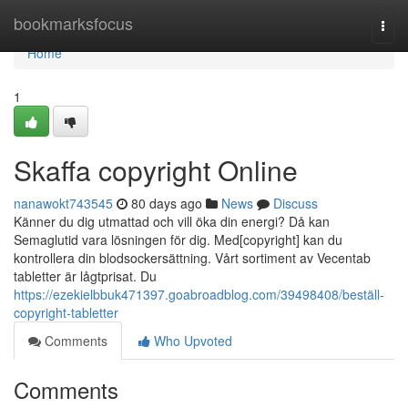
Home
bookmarksfocus
Togg
navi
Home
1
Skaffa copyright Online
nanawokt743545
80 days ago
News
Discuss
Känner du dig utmattad och vill öka din energi? Då kan
Semaglutid vara lösningen för dig. Med[copyright] kan du
kontrollera din blodsockersättning. Vårt sortiment av Vecentab
tabletter är lågtprisat. Du
https://ezekielbbuk471397.goabroadblog.com/39498408/beställ-
copyright-tabletter
Comments
Who Upvoted
Comments