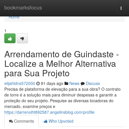
Home
bookmarksfocus
Togg
navi
Home
1
Arrendamento de Guindaste -
Localize a Melhor Alternativa
para Sua Projeto
elijahldns572000
81 days ago
News
Discuss
Precisa de plataforma de elevação para a sua obra? O contrato
de torre é a solução mais para diminuir despesas e garantir a
proteção do seu projeto. Pesquise as diversas locadoras do
mercado, examine preços e
https://darrenxiht892587.angelinsblog.com/profile
Comments
Who Upvoted