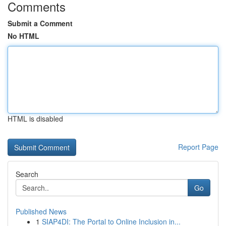
Comments
Submit a Comment
No HTML
HTML is disabled
Report Page
Search
Go
Published News
1
SIAP4DI: The Portal to Online Inclusion in...