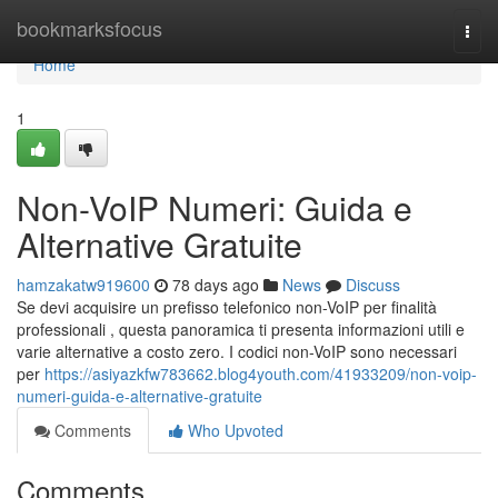
Home
bookmarksfocus
Togg
navi
Home
1
Non-VoIP Numeri: Guida e
Alternative Gratuite
hamzakatw919600
78 days ago
News
Discuss
Se devi acquisire un prefisso telefonico non-VoIP per finalità
professionali , questa panoramica ti presenta informazioni utili e
varie alternative a costo zero. I codici non-VoIP sono necessari
per
https://asiyazkfw783662.blog4youth.com/41933209/non-voip-
numeri-guida-e-alternative-gratuite
Comments
Who Upvoted
Comments