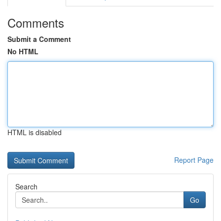
Comments
Submit a Comment
No HTML
HTML is disabled
Report Page
Search
Go