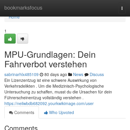
Home
bookmarksfocus
Togg
navi
Home
1
MPU-Grundlagen: Dein
Fahrverbot verstehen
sabrinarhlx485109
80 days ago
News
Discuss
Ein Lizenzentzug ist eine schwere Auswirkung von
Verkehrsdelikten . Um die Medizinisch-Psychologische
Untersuchung zu schaffen, musst du die Ursachen für dein
Führerscheinentzug vollständig verstehen .
https://neilwbdb682092.yourkwikimage.com/user
Comments
Who Upvoted
Comments