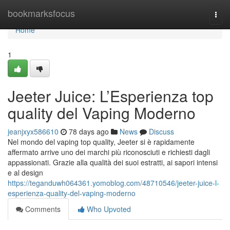
Home
bookmarksfocus
Togg
navi
Home
1
Jeeter Juice: L’Esperienza top
quality del Vaping Moderno
jeanjxyx586610
78 days ago
News
Discuss
Nel mondo del vaping top quality, Jeeter si è rapidamente
affermato arrive uno dei marchi più riconosciuti e richiesti dagli
appassionati. Grazie alla qualità dei suoi estratti, ai sapori intensi
e al design
https://teganduwh064361.yomoblog.com/48710546/jeeter-juice-l-
esperienza-quality-del-vaping-moderno
Comments
Who Upvoted