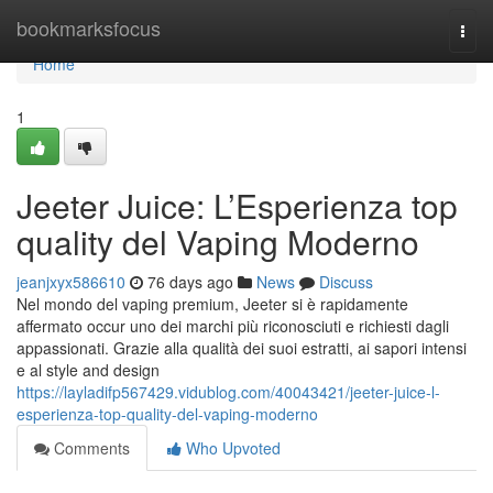
Home
bookmarksfocus
Togg
navi
Home
1
Jeeter Juice: L’Esperienza top
quality del Vaping Moderno
jeanjxyx586610
76 days ago
News
Discuss
Nel mondo del vaping premium, Jeeter si è rapidamente
affermato occur uno dei marchi più riconosciuti e richiesti dagli
appassionati. Grazie alla qualità dei suoi estratti, ai sapori intensi
e al style and design
https://layladifp567429.vidublog.com/40043421/jeeter-juice-l-
esperienza-top-quality-del-vaping-moderno
Comments
Who Upvoted