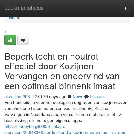
Home
bookmarksfocus
Togg
navi
Home
1
Beperk tocht en houtrot
effectief door Kozijnen
Vervangen en ondervind van
een optimaal binnenklimaat
aishaifmd303122
79 days ago
News
Discuss
Een handleiding voor het ecologisch upgraden van kozijnenOver
verscheidene types materialen voor kozijnenBij Kozijnen
Vervangen in Nederland staan verschillende materialen tot uw
beschikking, elk met eigen eigenschappen
https://harleybcgy688201.blog-a-
story.com/22848368/oordeelkundig-kozijnen-vervangen-via-oog-