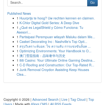
Go
Published News
1
Huurprijs te hoog? Uw rechten kennen en claimen.
1
K-Chlor Digital Gold Series: A Deep Dive
1
¿Qué es LegalShield y Cómo Funciona: Tu
Asesorí...
1
Partisipasi Perempuan wilayah Maluku dalam Me...
1
Casket Decorating Inc : Nashville's Top Opti...
1
สรุปวิเคราะห์บอล: ไข ความลับ การแข่งขันล็อค ...
1
Optimizing Environments: Your Handbook to O...
1
澳门雪茄指南：品味奢华与历史
1
88i Casino: Your Ultimate Online Gaming Destina...
1
C-D Roofing and Construction: Our Top-Rated R...
1
Junk Removal Croydon Assisting Keep Houses
Clea...
Copyright © 2026 |
Advanced Search
|
Live
|
Tag Cloud
|
Top
Users
| Made with
Kliqqi CMS
|
All RSS Feeds