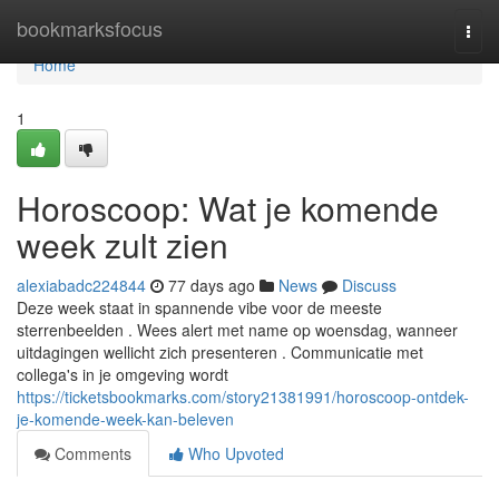
Home
bookmarksfocus
Togg
navi
Home
1
Horoscoop: Wat je komende
week zult zien
alexiabadc224844
77 days ago
News
Discuss
Deze week staat in spannende vibe voor de meeste
sterrenbeelden . Wees alert met name op woensdag, wanneer
uitdagingen wellicht zich presenteren . Communicatie met
collega's in je omgeving wordt
https://ticketsbookmarks.com/story21381991/horoscoop-ontdek-
je-komende-week-kan-beleven
Comments
Who Upvoted