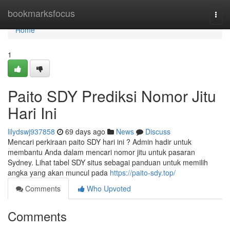
Home
bookmarksfocus
Togg
navi
Home
1
Paito SDY Prediksi Nomor Jitu
Hari Ini
lilydswj937858
69 days ago
News
Discuss
Mencari perkiraan paito SDY hari ini ? Admin hadir untuk
membantu Anda dalam mencari nomor jitu untuk pasaran
Sydney. Lihat tabel SDY situs sebagai panduan untuk memilih
angka yang akan muncul pada
https://paito-sdy.top/
Comments
Who Upvoted
Comments