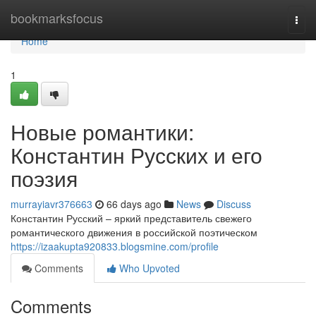
Home
bookmarksfocus
Togg
navi
Home
1
Новые романтики:
Константин Русских и его
поэзия
murrayiavr376663
66 days ago
News
Discuss
Константин Русский – яркий представитель свежего
романтического движения в российской поэтическом
https://izaakupta920833.blogsmine.com/profile
Comments
Who Upvoted
Comments