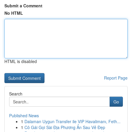
Submit a Comment
No HTML
HTML is disabled
Report Page
Search
Go
Published News
1
Dalaman Uygun Transfer ile VIP Havalimanı, Feth...
1
Cô Gái Gọi Sài Địa Phương Ẩn Sau Vẻ Đẹp