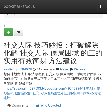
Home
bookmarksfocus
Togg
navi
Home
1
社交人际 技巧妙招：打破解除
化解 社交人际 僵局困境 的三的
实用有效简易 方法建议
elodieqnpn784978
64 days ago
News
Discuss
想要计划尝试 打破消除逃脱 社交人际 僵局困境，感到觉得面临 不
知所措不知如何是好无从下手？三条三个以下 聊天谈话沟通 技巧方
法策略 将 能够可能
https://susanqlrm627593.bloggosite.com/49548996/社交人际-技巧
妙招-打破解除化解-社交人际-僵局困境-的三的-实用有效简易-方法
建议
Comments
Who Upvoted