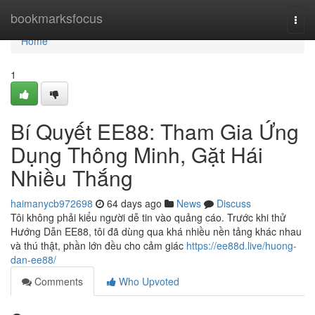
Home
bookmarksfocus
Togg
navi
Home
1
Bí Quyết EE88: Tham Gia Ứng
Dụng Thông Minh, Gặt Hái
Nhiều Thắng
haimanycb972698
64 days ago
News
Discuss
Tôi không phải kiểu người dễ tin vào quảng cáo. Trước khi thử
Hướng Dẫn EE88, tôi đã dùng qua khá nhiều nền tảng khác nhau
và thú thật, phần lớn đều cho cảm giác
https://ee88d.live/huong-
dan-ee88/
Comments
Who Upvoted