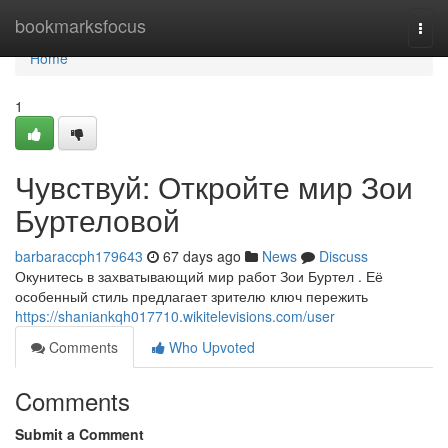
Home
bookmarksfocus
Togg
navi
Home
1
Чувствуй: Откройте мир Зои
Буртеловой
barbaraccph179643
67 days ago
News
Discuss
Окунитесь в захватывающий мир работ Зои Буртел . Её
особенный стиль предлагает зрителю ключ пережить
https://shaniankqh017710.wikitelevisions.com/user
Comments
Who Upvoted
Comments
Submit a Comment