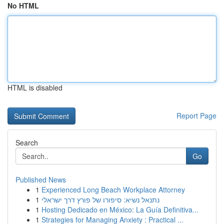
No HTML
HTML is disabled
Report Page
Search
Go
Published News
1
Experienced Long Beach Workplace Attorney
1
נתנאל נשיא: סיפורו של פורץ דרך ישראלי
1
Hosting Dedicado en México: La Guía Definitiva...
1
Strategies for Managing Anxiety : Practical ...