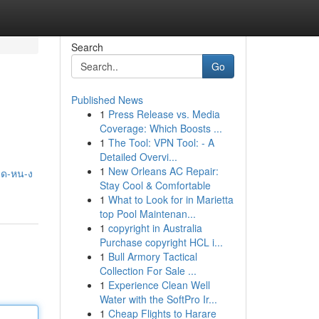
Search
Go
Published News
1
Press Release vs. Media
Coverage: Which Boosts ...
1
The Tool: VPN Tool: - A
Detailed Overvi...
1
New Orleans AC Repair:
-ด-หน-ง
Stay Cool & Comfortable
1
What to Look for in Marietta
top Pool Maintenan...
1
copyright in Australia
Purchase copyright HCL i...
1
Bull Armory Tactical
Collection For Sale ...
1
Experience Clean Well
Water with the SoftPro Ir...
1
Cheap Flights to Harare