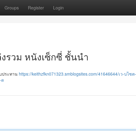
Groups
Register
Login
รวม หนังเซ็กซี่ ชั้นนำ
รรับประทาน
https://keithzfkn071323.smblogsites.com/41646644/เว-บไซต
-ด