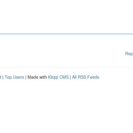
Rep
d
|
Top Users
| Made with
Kliqqi CMS
|
All RSS Feeds