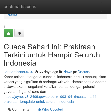
Home
bookmarksfocus
Togg
navi
Home
1
Cuaca Sehari Ini: Prakiraan
Terkini untuk Hampir Seluruh
Indonesia
tiannamhsn869707
66 days ago
News
Discuss
Kabar terbaru mengenai cuaca di Indonesia hari ini menunjukkan
variasi yang signifikan di berbagai wilayah. Hampir semua daerah
di Jawa akan mengalami kenaikan panas, dengan potensi
guyuran ringan di sore dan
https://jaynpzy812409.qowap.com/100310416/cuaca-hari-ini-
prakiraan-terupdate-untuk-seluruh-indonesia
Comments
Who Upvoted