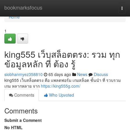
Home
bookmarksfocus
Togg
navi
Home
1
king555 เว็บสล็อตตรง: รวม ทุก
ข้อมูลหลัก ที่ ต้อง รู้
siobhanmyez358810
65 days ago
News
Discuss
king555 เว็บสล็อตตรง คือ แพลตฟอร์ม เกมสล็อต ชั้นนำ ที่ รวบรวม
เกม หลากหลาย จาก
https://king555g.com/
Comments
Who Upvoted
Comments
Submit a Comment
No HTML