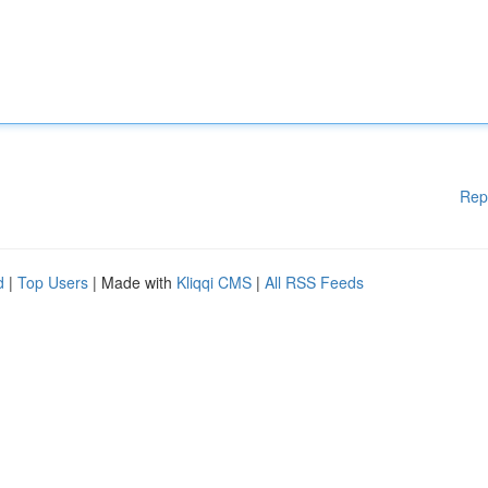
Rep
d
|
Top Users
| Made with
Kliqqi CMS
|
All RSS Feeds