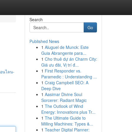
Search
Go
Published News
1
Aluguel de Munck: Este
Guia Abrangente para...
1
Cho thuê dự án Charm City:
Giá ưu đãi, Vị trí đ...
1
First Responder vs.
นออนไลน-
Paramedic : Understanding ...
1
Craig Campbell SEO: A
Deep Dive
1
Aasimar Divine Soul
Sorcerer: Radiant Magic
1
The Outlook of Wind
Energy: Innovations plus Tr...
1
The Ultimate Guide to
Milling Machines: Types &...
1
Teacher Digital Planner: