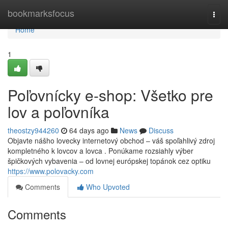
Home
bookmarksfocus
Togg
navi
Home
1
Poľovnícky e-shop: Všetko pre
lov a poľovníka
theostzy944260
64 days ago
News
Discuss
Objavte nášho lovecky internetový obchod – váš spoľahlivý zdroj
kompletného k lovcov a lovca . Ponúkame rozsiahly výber
špičkových vybavenia – od lovnej európskej topánok cez optiku
https://www.polovacky.com
Comments
Who Upvoted
Comments