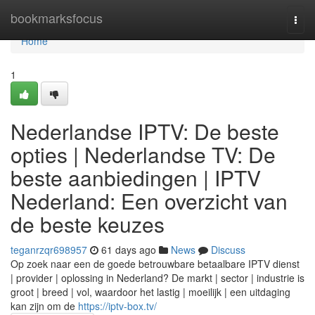
Home
bookmarksfocus
Togg
navi
Home
1
Nederlandse IPTV: De beste
opties | Nederlandse TV: De
beste aanbiedingen | IPTV
Nederland: Een overzicht van
de beste keuzes
teganrzqr698957
61 days ago
News
Discuss
Op zoek naar een de goede betrouwbare betaalbare IPTV dienst
| provider | oplossing in Nederland? De markt | sector | industrie is
groot | breed | vol, waardoor het lastig | moeilijk | een uitdaging
kan zijn om de
https://iptv-box.tv/