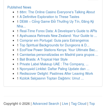
Published News
1
88m: The Online Casino Everyone's Talking About
1
A Definitive Exploration to These Tastes
1
DE88 – Cổng Game Đổi Thưởng Uy Tín, Đăng Ký
Nha...
1
Real-Time Forex Data: A Developer's Guide to APIs
1
Ayahuasca Retreats New Zealand: Your Guide to ...
1
Comprar em Portugal: Guia para Estrangeiros
1
Top Spiritual Backgrounds for Dungeons & D...
1
EcoFlow Power Stations Kenya: Your Ultimate Bac...
1
Camisetas personalizadas en Madrid para grupos ...
1
Bali Braids: A Tropical Hair Style
1
Private Label Makeup UAE : The Company, ...
1
Nyonya4d Linklist: Daftar Paling Update dan ...
1
Rediscover Delight: Pastimes After Leaving Work
1
Kızılcık Salçasının Toptan Dağıtımı: Umut ...
Copyright © 2026 |
Advanced Search
|
Live
|
Tag Cloud
|
Top