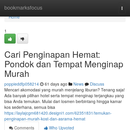
Home
bookmarksfocus
Togg
navi
Home
1
Cari Penginapan Hemat:
Pondok dan Tempat Menginap
Murah
poppieddfp058214
61 days ago
News
Discuss
Mencari akomodasi yang murah menjelang liburan? Tenang saja!
Ada banyak pilihan hotel serta tempat menginap terjangkau yang
bisa Anda temukan. Mulai dari losmen berbintang hingga kamar
kos sederhana, semua bisa
https://laylajcgm681420.designi1.com/62351831/temukan-
penginapan-murah-kost-dan-asrama-hemat
Comments
Who Upvoted