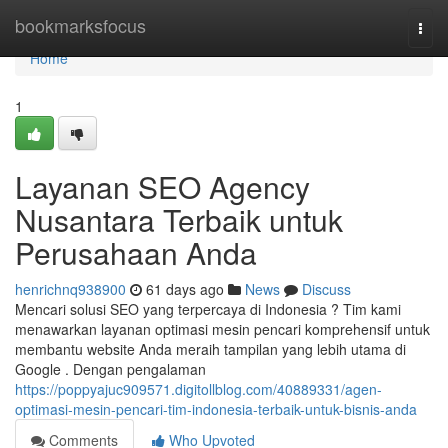
Home
bookmarksfocus
Togg
navi
Home
1
Layanan SEO Agency
Nusantara Terbaik untuk
Perusahaan Anda
henrichnq938900
61 days ago
News
Discuss
Mencari solusi SEO yang terpercaya di Indonesia ? Tim kami
menawarkan layanan optimasi mesin pencari komprehensif untuk
membantu website Anda meraih tampilan yang lebih utama di
Google . Dengan pengalaman
https://poppyajuc909571.digitollblog.com/40889331/agen-
optimasi-mesin-pencari-tim-indonesia-terbaik-untuk-bisnis-anda
Comments
Who Upvoted